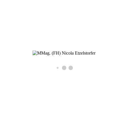
ETZELSTORFER NICOLA, MMAG.(FH)
Psychotherapeutin
„Wenn Sie weiterhin das tun, was Sie bisher
getan haben, werden Sie weiterhin das
bekommen, was Sie bisher bekommen haben."
G. KAYEN
Denker
„Jeder Mensch tägt in jedem Moment seiner
Gegenwart die Ereignisse der Vergangenheit und
die Möglichkeiten seiner Zukunft.“