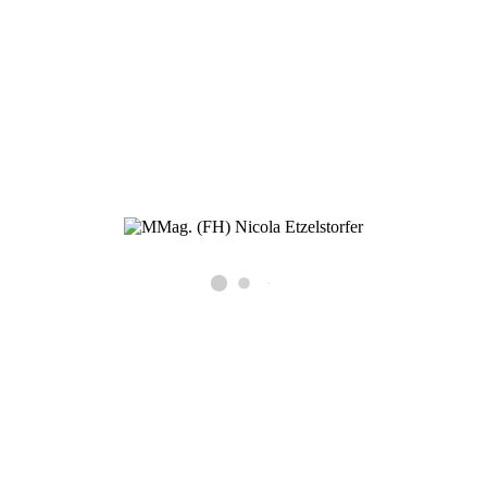
Schwerpunkt Einzeltherapie und Familientherapie. Zusatzausbildung
zur Sexualtherapeutin und Kinder-und Jugendpsychotherapeutin. Seit
2011 in freier Praxis in 1220 Wien tätig und seit September 2022 auch
in Kirchberg am Wagram.
Praxis Wien & Kirchberg am Wagram
MMag. (FH) Nicola Etzelstorfer
Psychotherapie
Wien: Quadenstraße 43/1
1220 Wien
Kirchberg: Marktplatz 27 / 1. Stock
3470 Kirchberg am Wagram
+43 699 196 74 388