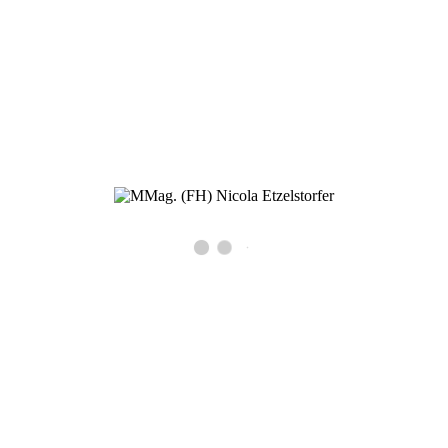
2011 in freier Praxis in 1220 Wien tätig und seit September 2022 auch
in Kirchberg am Wagram.
Praxis Wien & Kirchberg am Wagram
MMag. (FH) Nicola Etzelstorfer
Psychotherapie
Wien: Quadenstraße 43/1
1220 Wien
Kirchberg: Marktplatz 27 / 1. Stock
3470 Kirchberg am Wagram
+43 699 196 74 388