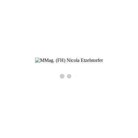
2011 in freier Praxis in 1220 Wien tätig und seit September 2022 auch
in Kirchberg am Wagram.
Praxis Wien & Kirchberg am Wagram
MMag. (FH) Nicola Etzelstorfer
Psychotherapie
Wien: Quadenstraße 43/1
1220 Wien
Kirchberg: Marktplatz 27 / 1. Stock
3470 Kirchberg am Wagram
+43 699 196 74 388