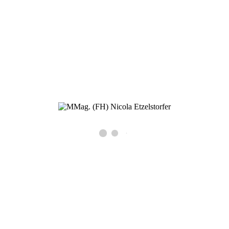
Schwerpunkt Einzeltherapie und Familientherapie. Zusatzausbildung
zur Sexualtherapeutin und Kinder-und Jugendpsychotherapeutin. Seit
2011 in freier Praxis in 1220 Wien tätig und seit September 2022 auch
in Kirchberg am Wagram.
Praxis Wien & Kirchberg am Wagram
MMag. (FH) Nicola Etzelstorfer
Psychotherapie
Wien: Quadenstraße 43/1
1220 Wien
Kirchberg: Marktplatz 27 / 1. Stock
3470 Kirchberg am Wagram
+43 699 196 74 388